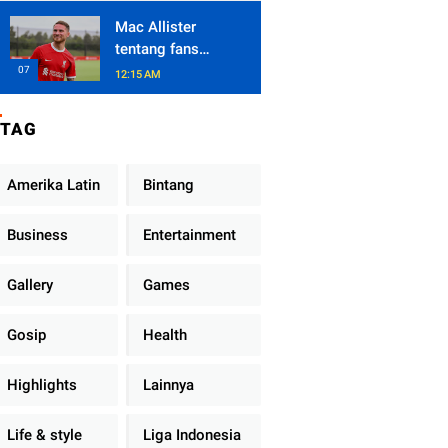
Mac Allister
tentang fans
Liverpool dan
12:15 AM
Boca Junior
TAG
Amerika Latin
Bintang
Business
Entertainment
Gallery
Games
Gosip
Health
Highlights
Lainnya
Life & style
Liga Indonesia