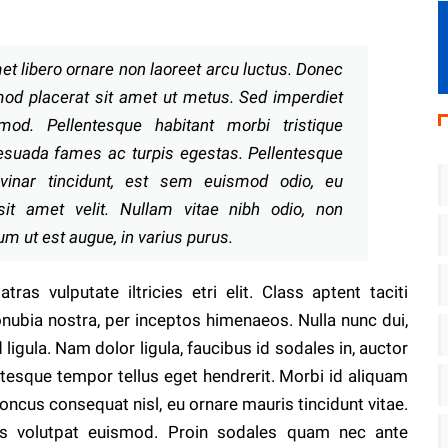
et libero ornare non laoreet arcu luctus. Donec
mod placerat sit amet ut metus. Sed imperdiet
mod. Pellentesque habitant morbi tristique
esuada fames ac turpis egestas. Pellentesque
lvinar tincidunt, est sem euismod odio, eu
sit amet velit. Nullam vitae nibh odio, non
um ut est augue, in varius purus.
ras vulputate iltricies etri elit. Class aptent taciti
onubia nostra, per inceptos himenaeos. Nulla nunc dui,
 ligula. Nam dolor ligula, faucibus id sodales in, auctor
entesque tempor tellus eget hendrerit. Morbi id aliquam
honcus consequat nisl, eu ornare mauris tincidunt vitae.
s volutpat euismod. Proin sodales quam nec ante