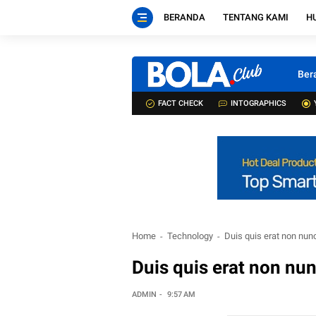
BERANDA
TENTANG KAMI
H
Ber
FACT CHECK
INTOGRAPHICS
Home
Technology
Duis quis erat non nunc 
Duis quis erat non nunc
ADMIN
9:57 AM