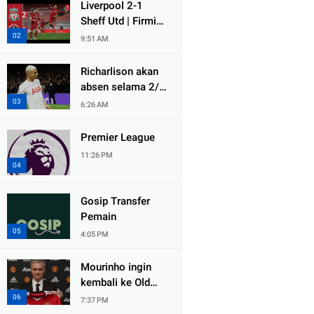
Liverpool 2-1
Sheff Utd | Firmino
and Jota seal
9:51 AM
comeback at
Anfield
Richarlison akan
absen selama 2/3
minggu
6:26 AM
Premier League
11:26 PM
Gosip Transfer
Pemain
4:05 PM
Mourinho ingin
kembali ke Old
Trafford.
7:37 PM