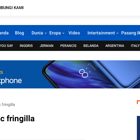
UBUNGI KAMI
anda
Blog
Dunia
Eropa
Video
Intertainment
Pasang I
YOU SAY
INGGRIS
JERMAN
PERANCIS
BELANDA
ARGENTINA
ITALY
fringilla
 fringilla