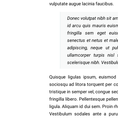
vulputate augue lacinia faucibus.
Donec volutpat nibh sit am
id arcu quis mauris euis
fringilla sem eget euis
senectus et netus et mal
adipiscing, neque ut pu
ullamcorper turpis nisl 
scelerisque nibh. Vestibul
Quisque ligulas ipsum, euismod at
sociosqu ad litora torquent per c
tristique in semper vel, congue sed
fringilla libero. Pellentesque pell
ligula. Aliquam id dui sem. Proin r
Vestibulum sodales ante a puru