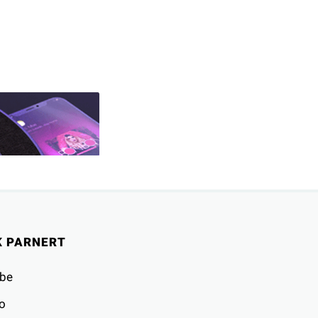
K PARNERT
be
o